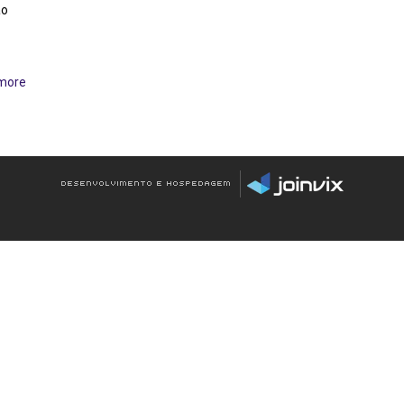
ão
more